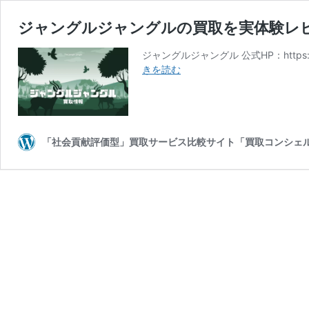
ジャングルジャングルの買取を実体験レ
ジャングルジャングル 公式HP：https://
ジ
きを読む
ャ
ン
グ
ル
ジ
「社会貢献評価型」買取サービス比較サイト「買取コンシェ
ャ
ン
グ
ル
の
買
取
を
実
体
験