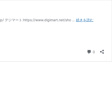
な
ジマート:https://www.digimart.net/sho …
続きを読む
ん
で
も
リ
サ
イ
コメント
0
ク
ル
ビ
ッ
グ
バ
ン
の
口
コ
ミ・