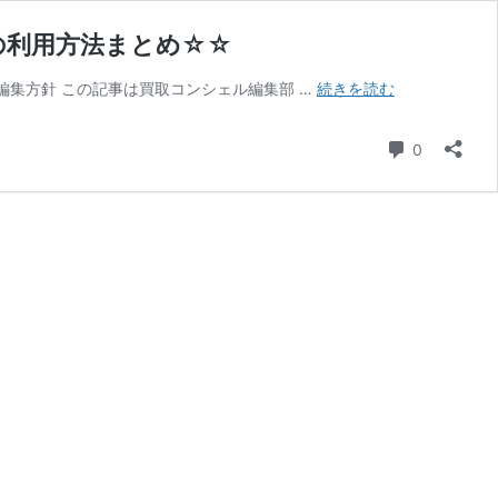
の利用方法まとめ☆☆
中
編集部の調査・編集方針 この記事は買取コンシェル編集部 …
続きを読む
野
の
コメント
0
腕
時
計
専
門
店
『ベ
ル
モ
ン
ド』
の
買
取
の