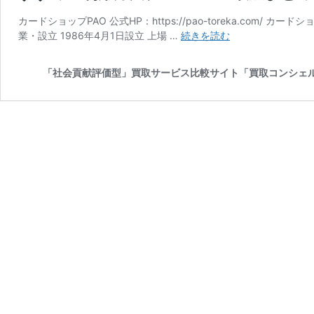
カードショップPAO 公式HP：https://pao-toreka.com/ カ
ワ
業・設立 1986年4月1日設立 上場 …
続きを読む
ン
ピ
「社会貢献評価型」買取サービス比較サイト「買取コンシェ
ー
ス
な
ど
『カ
ー
ド
シ
ョ
ッ
プ
PAO』
の
買
取
に