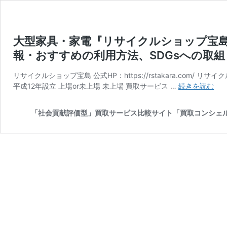
大型家具・家電『リサイクルショップ宝
報・おすすめの利用方法、SDGsへの取
リサイクルショップ宝島 公式HP：https://rstakara.com
大
平成12年設立 上場or未上場 未上場 買取サービス …
続きを読む
型
家
「社会貢献評価型」買取サービス比較サイト「買取コンシェ
具
家
電
『
サ
イ
ク
ル
シ
ョ
ッ