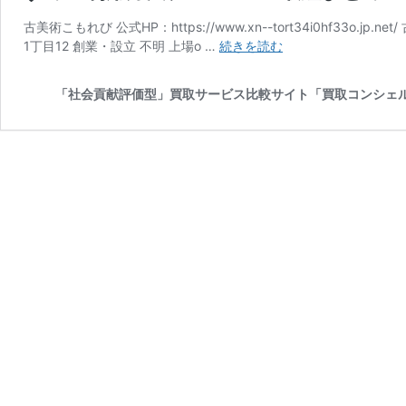
古美術こもれび 公式HP：https://www.xn--tort34i0hf33
掛
1丁目12 創業・設立 不明 上場o …
続きを読む
軸、
日
「社会貢献評価型」買取サービス比較サイト「買取コンシェ
本
画
な
ど
『古
美
術
こ
も
れ
び』
の
買
取
に
つ