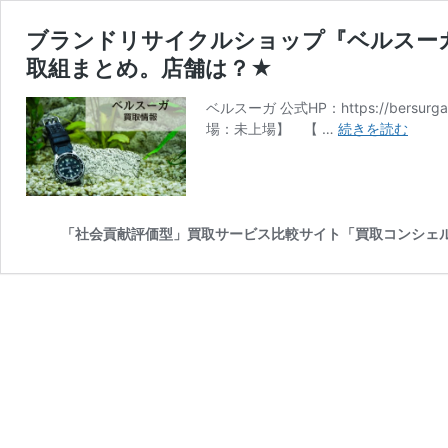
ブランドリサイクルショップ『ベルスーガ
取組まとめ。店舗は？★
ベルスーガ 公式HP：https://ber
ブ
場：未上場】 【 …
続きを読む
ラ
ン
ド
リ
サ
「社会貢献評価型」買取サービス比較サイト「買取コンシェ
イ
ク
ル
シ
ョ
ッ
プ
『ベ
ル
ス