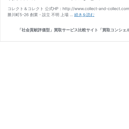
コレクト＆コレクト 公式HP：http://www.collect-and-col
愛
勝川町5-26 創業・設立 不明 上場 …
続きを読む
知
県
「社会貢献評価型」買取サービス比較サイト「買取コンシェ
『コ
レ
ク
ト
＆
コ
レ
ク
ト』
の
買
取
に
つ
い
て