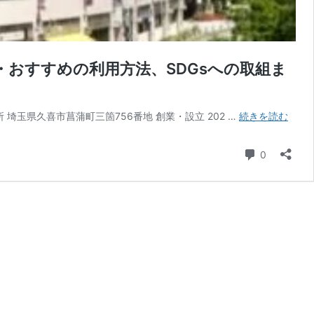
おすすめの利用方法、SDGsへの取組ま
久
社住所 埼玉県久喜市菖蒲町三箇756番地 創業・設立 202 …
続きを読む
喜
『リ
コメント
0
サ
イ
ク
ル
シ
ョ
ッ
プ
フ
レ
ン