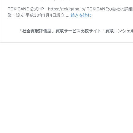
TOKIGANE 公式HP：https://tokigane.jp/ TOKIGANE
奈
業・設立 平成30年1月4日設立 …
続きを読む
良
『TOKIGANE』
「社会貢献評価型」買取サービス比較サイト「買取コンシェ
の
買
取
に
つ
い
て
の
口
コ
ミ・
評
判、
レ
ビ
ュ