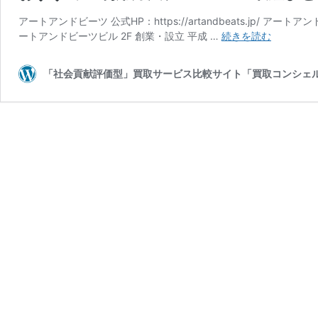
アートアンドビーツ 公式HP：https://artandbeats.jp/ ア
滋
ートアンドビーツビル 2F 創業・設立 平成 …
続きを読む
賀
県
「社会貢献評価型」買取サービス比較サイト「買取コンシェ
の
楽
器
買
取
『ア
ー
ト
ア
ン
ド
ビ
ー
ツ』
の
買