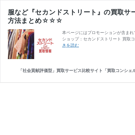
服など『セカンドストリート』の買取サ
方法まとめ☆☆☆
本ページにはプロモーションが含まれて
ショップ：セカンドストリート 買取
服
きを読む
な
ど
『セ
カ
「社会貢献評価型」買取サービス比較サイト「買取コンシェ
ン
ド
ス
ト
リ
ー
ト』
の
買
取