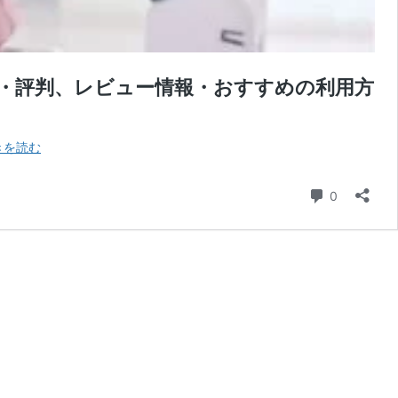
・評判、レビュー情報・おすすめの利用方
ゲ
きを読む
ー
ム・
コメント
0
フ
ィ
ギ
ュ
ア・
ぬ
い
ぐ
る
み
な