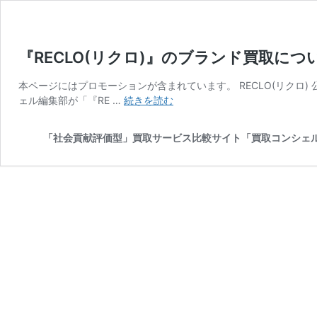
『RECLO(リクロ)』のブランド買取に
本ページにはプロモーションが含まれています。 RECLO(リクロ
『RECLO(リ
ェル編集部が「『RE …
続きを読む
ク
ロ)』
「社会貢献評価型」買取サービス比較サイト「買取コンシェ
の
ブ
ラ
ン
ド
買
取
に
つ
い
て
の