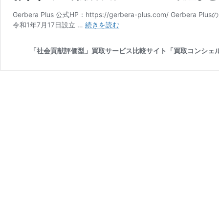
Gerbera Plus 公式HP：https://gerbera-plus.com/ 
貴
令和1年7月17日設立 …
続きを読む
金
属、
「社会貢献評価型」買取サービス比較サイト「買取コンシェ
ブ
ラ
ン
ド
品
な
ど
『Gerbera
Plus』
の
買
取
に
つ
い
て